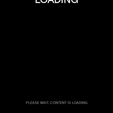
TERRES & SAVEURS
DU POTAGER
DE RUNGIS
CORBEILLE
3 MAGASINS
ALLEUR
AWANS
TILFF
PLEASE WAIT, CONTENT IS LOADING